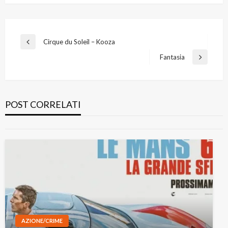
Navigazione
Cirque du Soleil – Kooza
Previous
articoli
Post
Fantasia
Next
Post
COMMEDIA
Due grandi figli di…
POST CORRELATI
AZIONE/CRIME