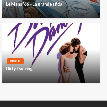
Le Mans ’66 – La grande sfida
DIGITAL
ANIMAZIONE
Dirty Dancing
Big Hero 6